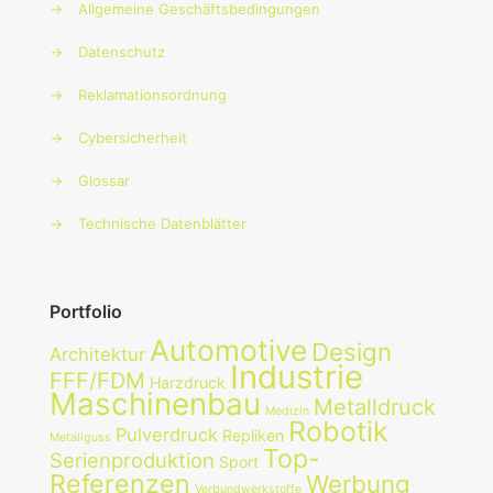
→
Allgemeine Geschäftsbedingungen
→
Datenschutz
→
Reklamationsordnung
→
Cybersicherheit
→
Glossar
→
Technische Datenblätter
Portfolio
Automotive
Design
Architektur
Industrie
FFF/FDM
Harzdruck
Maschinenbau
Metalldruck
Medizin
Robotik
Pulverdruck
Repliken
Metallguss
Top-
Serienproduktion
Sport
Referenzen
Werbung
Verbundwerkstoffe