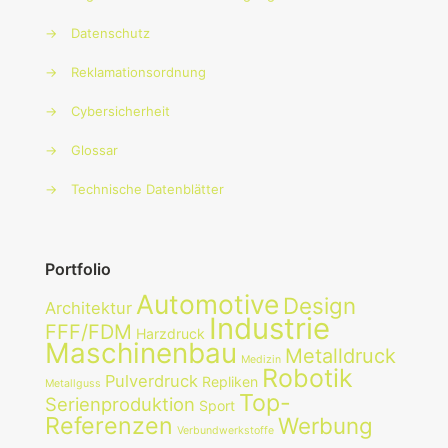
→
Datenschutz
→
Reklamationsordnung
→
Cybersicherheit
→
Glossar
→
Technische Datenblätter
Portfolio
Automotive
Design
Architektur
Industrie
FFF/FDM
Harzdruck
Maschinenbau
Metalldruck
Medizin
Robotik
Pulverdruck
Repliken
Metallguss
Top-
Serienproduktion
Sport
Referenzen
Werbung
Verbundwerkstoffe