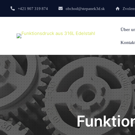
+421 907 319 874
obchod@stepanek3d.sk
Zvolens
Über u
Kontak
Funktio