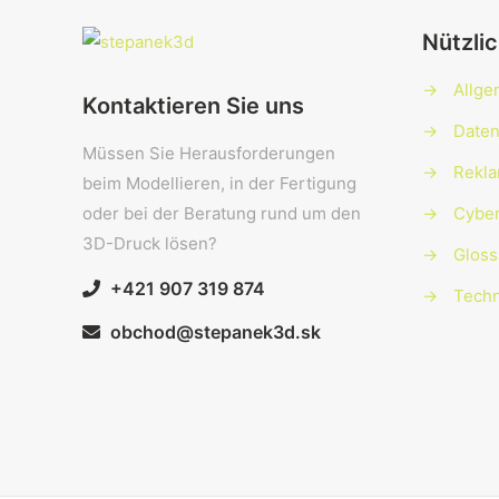
Nützlic
→
Allge
Kontaktieren Sie uns
→
Daten
Müssen Sie Herausforderungen
→
Rekla
beim Modellieren, in der Fertigung
oder bei der Beratung rund um den
→
Cyber
3D-Druck lösen?
→
Gloss
+421 907 319 874
→
Techn
obchod@stepanek3d.sk