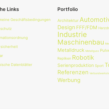
he Links
Portfolio
Automoti
meine Geschäftsbedingungen
Architektur
Design
FFF/FDM
Harzd
schutz
Industrie
mationsordnung
Maschinenbau
Me
sicherheit
Metalldruck
Pulv
Metallguss
ar
Robotik
Repliken
T
ische Datenblätter
Serienproduktion
Sport
Referenzen
Verbundwerksto
Werbung