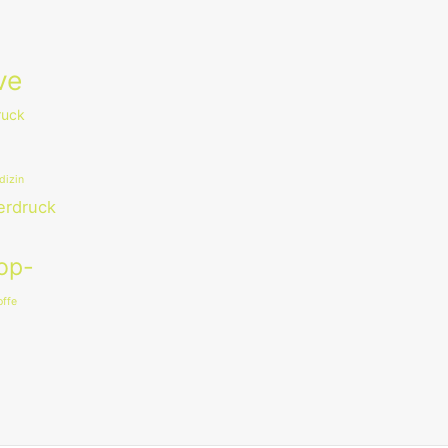
ve
ruck
dizin
erdruck
op-
ffe