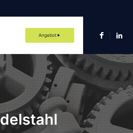
n Ausstellungsraum in der Zvolenská cesta 113 in Banská Bystrica. Besuchen
Sie uns.
Angebot
delstahl