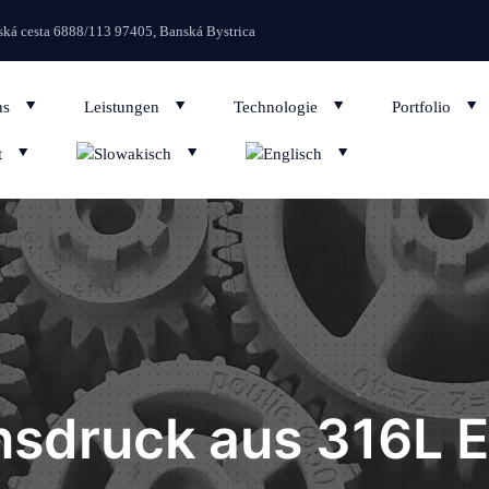
Wir aktualisieren regelmäßig unsere
ká cesta 6888/113 97405, Banská Bystrica
ns
Leistungen
Technologie
Portfolio
t
nsdruck aus 316L E